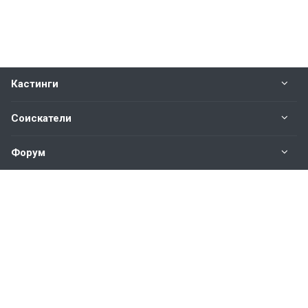
Кастинги
Соискатели
Форум
Информация
Наши контакты по техническим вопросам и
предложениям:
help@vkastinge.ru