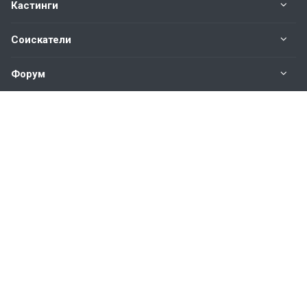
Кастинги
Соискатели
Форум
Информация
Наши контакты по техническим вопросам и
предложениям:
help@vkastinge.ru
© 2026 Все права защищены.