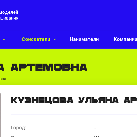
 моделей
ушивания
и
Соискатели
Наниматели
Компани
а Артемовна
овна
Кузнецова Ульяна А
Город:
-