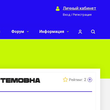
Личный кабинет
Вход / Регистрация
и
Форум
Информация
ртемовна
+
2
Рейтинг: