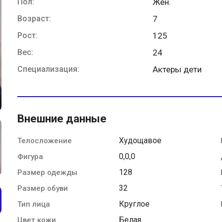
Пол:
Жен.
Возраст:
7
Рост:
125
Вес:
24
Специализация:
Актеры дети
Внешние данные
Худощавое
Телосложение
0,0,0
Фигура
128
Размер одежды
32
Размер обуви
Круглое
Тип лица
Белая
Цвет кожи