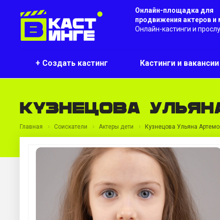
Онлайн-площадка для
продвижения актеров и
Онлайн-кастинги и просл
+ Создать кастинг
Кастинги и ваканси
Кузнецова Ульян
Главная
Соискатели
Актеры дети
Кузнецова Ульяна Артем