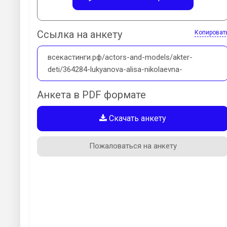
Ссылка на анкету
Копироват
всекастинги.рф/actors-and-models/akter-
deti/364284-lukyanova-alisa-nikolaevna-
Анкета в PDF формате
Скачать анкету
Пожаловаться на анкету