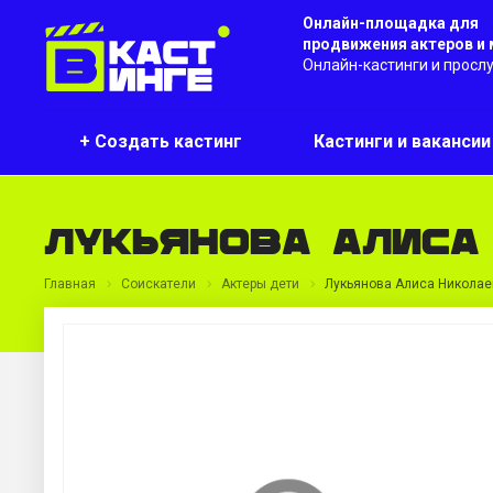
Онлайн-площадка для
продвижения актеров и
Онлайн-кастинги и просл
+ Создать кастинг
Кастинги и ваканси
Лукьянова Алиса
Главная
Соискатели
Актеры дети
Лукьянова Алиса Никола