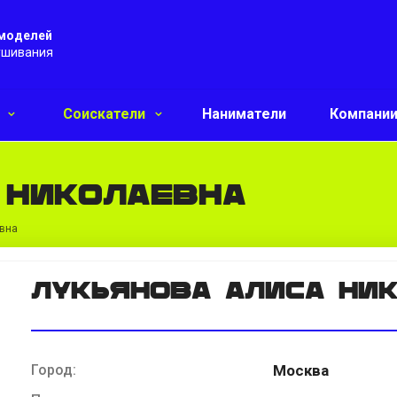
 моделей
ушивания
и
Соискатели
Наниматели
Компани
 Николаевна
евна
Лукьянова Алиса Ни
Город:
Москва