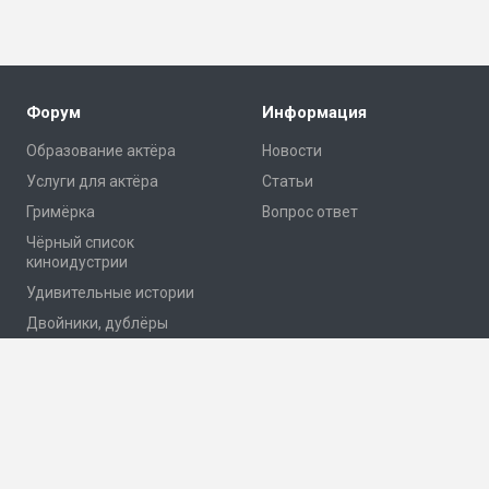
Форум
Информация
Образование актёра
Новости
Услуги для актёра
Статьи
Гримёрка
Вопрос ответ
Чёрный список
киноидустрии
Удивительные истории
Двойники, дублёры