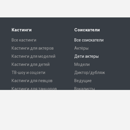
Кастинги
Соискатели
Все кастинги
Все соискатели
Кастинги для актеров
Актёры
Кастинги для моделей
Дети актеры
Кастинги для детей
Модели
ТВ-шоу и соцсети
Диктор/дубляж
Кастинги для певцов
Ведущие
Кастинги для танцоров
Вокалисты
Разместить кастинг
Танцоры
© 2026 Все права защищены.