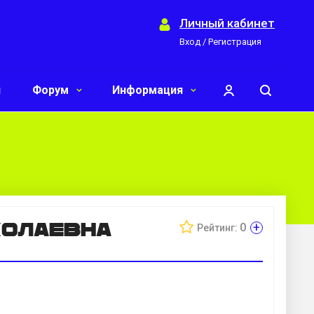
Личный кабинет
Вход / Регистрация
и
Форум
Информация
колаевна
+
0
Рейтинг: