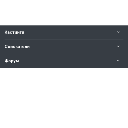
Кастинги
Соискатели
Форум
Информация
Наши контакты по техническим вопросам и
предложениям:
help@vkastinge.ru