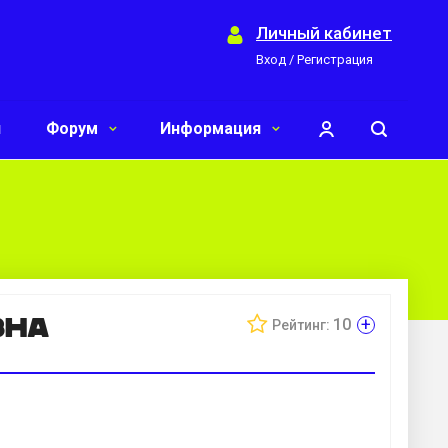
Личный кабинет
Вход / Регистрация
и
Форум
Информация
вна
+
10
Рейтинг: