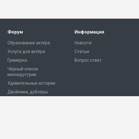
Форум
Информация
Образование актёра
Новости
Услуги для актёра
Статьи
Гримёрка
Вопрос ответ
Чёрный список
киноидустрии
Удивительные истории
Двойники, дублёры