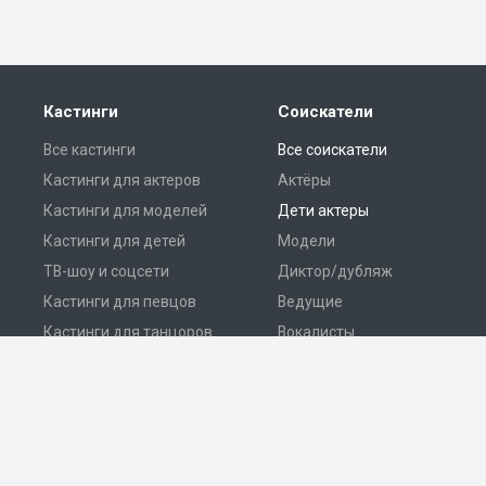
Кастинги
Соискатели
Все кастинги
Все соискатели
Кастинги для актеров
Актёры
Кастинги для моделей
Дети актеры
Кастинги для детей
Модели
ТВ-шоу и соцсети
Диктор/дубляж
Кастинги для певцов
Ведущие
Кастинги для танцоров
Вокалисты
Разместить кастинг
Танцоры
© 2026 Все права защищены.