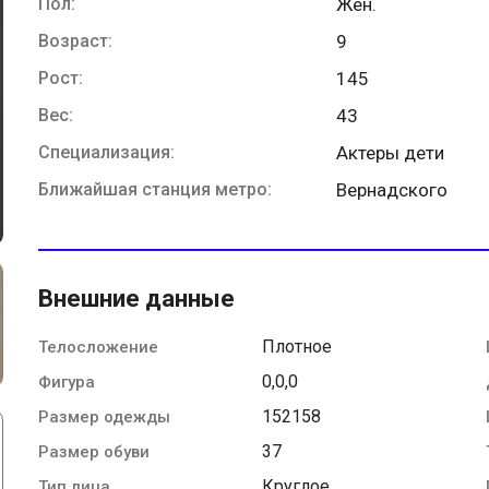
Пол:
Жен.
Возраст:
9
Рост:
145
Вес:
43
Специализация:
Актеры дети
Ближайшая станция метро:
Вернадского
Внешние данные
Плотное
Телосложение
0,0,0
Фигура
152158
Размер одежды
37
Размер обуви
Круглое
Тип лица