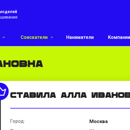
 моделей
ушивания
и
Соискатели
Наниматели
Компани
ановна
Ставила Алла Ивано
Город:
Москва