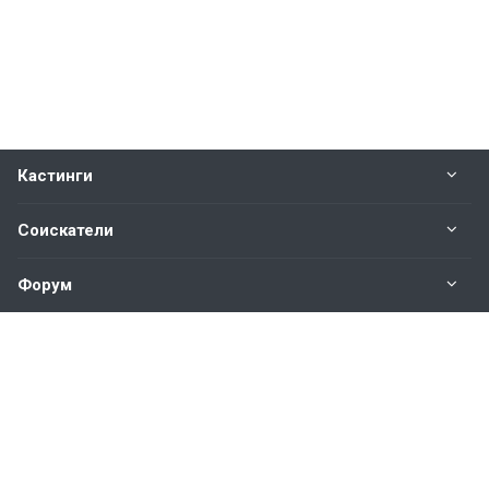
Кастинги
Соискатели
Форум
Информация
Наши контакты по техническим вопросам и
предложениям:
help@vkastinge.ru