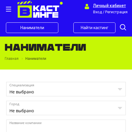
Личный кабинет
Вход / Регистрация
Наниматели
Найти кастинг
Наниматели
Главная
Наниматели
Специализация
Город
Название компании