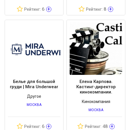
+
+
6
8
Рейтинг:
Рейтинг:
Белье для большой
Елена Карпова.
груди | Mira Underwear
Кастинг-директор
кинокомпании.
Другое
Кинокомпания
МОСКВА
МОСКВА
+
+
6
48
Рейтинг:
Рейтинг: