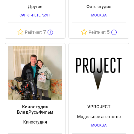
Другое
Фото студия
САНКТ-ПЕТЕРБУРГ
МОСКВА
+
+
7
5
Рейтинг:
Рейтинг:
Киностудия
VPROJECT
ВладРусьФильм
Модельное агентство
Киностудия
МОСКВА