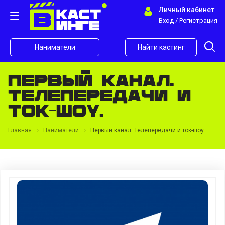
Личный кабинет
Вход / Регистрация
Наниматели
Найти кастинг
Первый канал.
Телепередачи и
ток-шоу.
Главная
Наниматели
Первый канал. Телепередачи и ток-шоу.