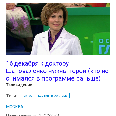
16 декабря к доктору
Шаповаленко нужны герои (кто не
снимался в программе раньше)
Телевидение
Теги:
актер
кастинг в рекламу
МОСКВА
Прием заявок до: 15/12/2023