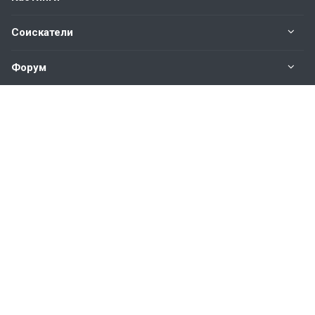
Соискатели
Форум
Информация
Наши контакты по техническим вопросам и
предложениям:
help@vkastinge.ru
© 2026 Все права защищены.