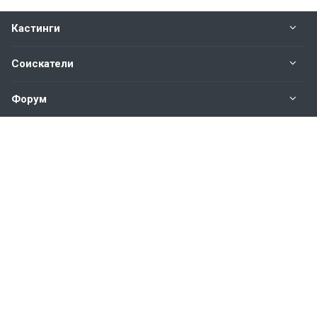
Кастинги
Соискатели
Форум
Информация
Наши контакты по техническим вопросам и
предложениям:
help@vkastinge.ru
© 2026 Все права защищены.