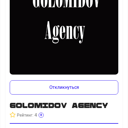
Откликнуться
Golomidov Agency
+
4
Рейтинг: