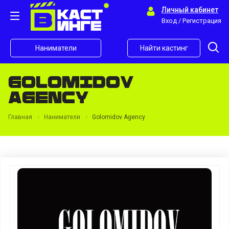
Личный кабинет
Вход / Регистрация
Наниматели
Найти кастинг
Golomidov
Agency
Главная
Наниматели
Golomidov Agency