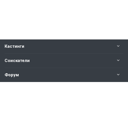
Кастинги
Соискатели
Форум
Информация
Наши контакты по техническим вопросам и
предложениям:
help@vkastinge.ru