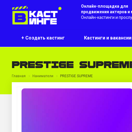
Онлайн-площадка для
продвижения актеров и
Онлайн-кастинги и просл
+ Создать кастинг
Кастинги и ваканси
PRESTIGE SUPREM
Главная
Наниматели
PRESTIGE SUPREME