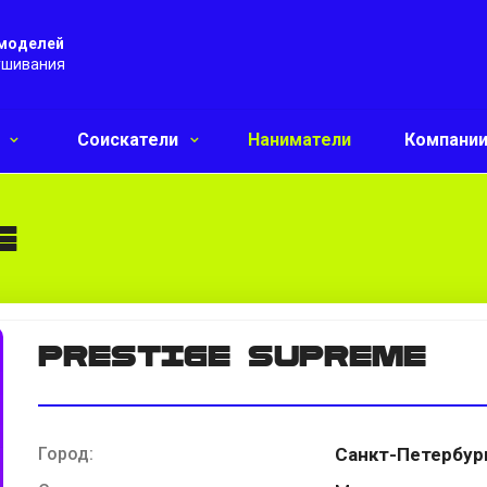
 моделей
ушивания
и
Соискатели
Наниматели
Компани
E
PRESTIGE SUPREME
Город:
Санкт-Петербур