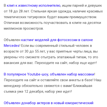
В
клип к известному исполнителю
, ищем парней и девушек
от 18 до 28 лет. Стильная яркая одежда, наличие красивых
тематических татуировок будет вашим преимуществом.
Отличная возможность поучаствовать в клипе на десятки
миллионов просмотров.
Объявлен
кастинг моделей для фотосессии в салоне
Mercedes
! Если вы современный стильный человек в
возрасте от 30 до 55 лет, у вас приятные черты лица, вы
уверены что сможете отыграть эпатажный типаж, то это
вакансия для вас. Переходите на сайт, набор еще идет!
В популярное Youtube-шоу, объявлен набор массовки
!
Переходите на сайт и оставляйте свои анкеты в базе! Наш
менеджер обязательно свяжется с вами! Ближайшая
съемка уже 12 декабря, набор уже идет!
Объявлен донабор актеров в новый юмористический