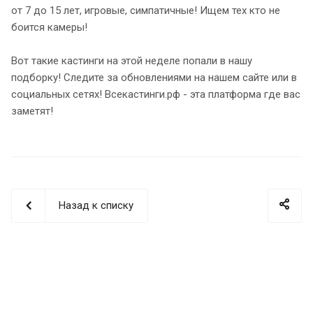
от 7 до 15 лет, игровые, симпатичные! Ищем тех кто не
боится камеры!
Вот такие кастинги на этой неделе попали в нашу
подборку! Следите за обновлениями на нашем сайте или в
социальных сетях! Всекастинги.рф - эта платформа где вас
заметят!
Назад к списку