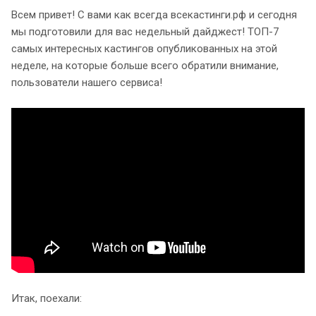
Всем привет! С вами как всегда всекастинги.рф и сегодня
мы подготовили для вас недельный дайджест! ТОП-7
самых интересных кастингов опубликованных на этой
неделе, на которые больше всего обратили внимание,
пользователи нашего сервиса!
Итак, поехали: