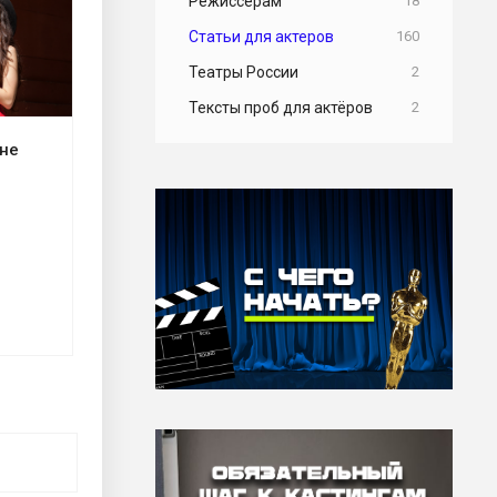
Режиссерам
18
Статьи для актеров
160
Театры России
2
Тексты проб для актёров
2
 не