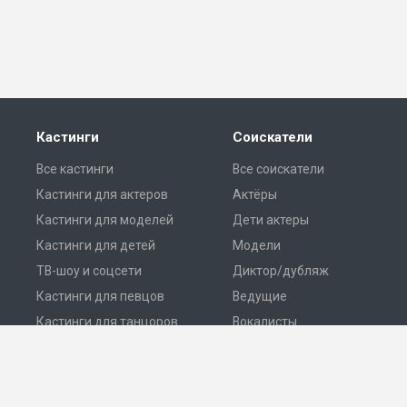
Кастинги
Соискатели
Все кастинги
Все соискатели
Кастинги для актеров
Актёры
Кастинги для моделей
Дети актеры
Кастинги для детей
Модели
ТВ-шоу и соцсети
Диктор/дубляж
Кастинги для певцов
Ведущие
Кастинги для танцоров
Вокалисты
Разместить кастинг
Танцоры