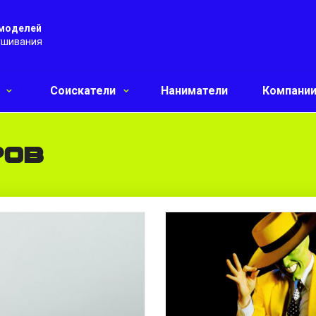
 моделей
ушивания
и
Соискатели
Наниматели
Компани
ров