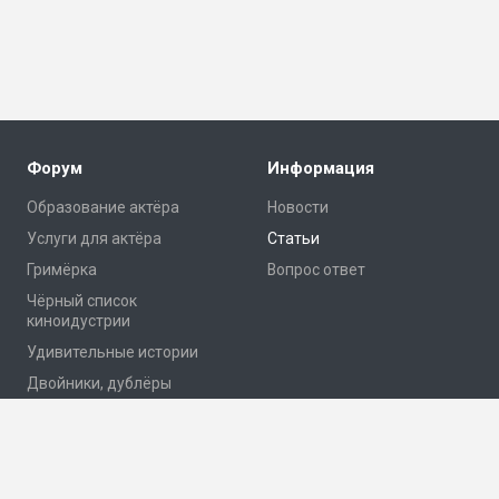
Форум
Информация
Образование актёра
Новости
Услуги для актёра
Статьи
Гримёрка
Вопрос ответ
Чёрный список
киноидустрии
Удивительные истории
Двойники, дублёры