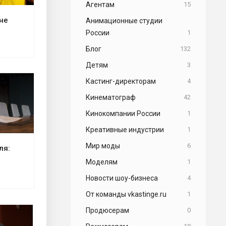
Агентам
15
 не
Анимационные студии
России
1
Блог
132
Детям
3
Кастинг-директорам
4
Кинематограф
42
Кинокомпании России
1
Креативные индустрии
1
Мир моды
6
ля:
Моделям
1
Новости шоу-бизнеса
4
От команды vkastinge.ru
1
Продюсерам
0