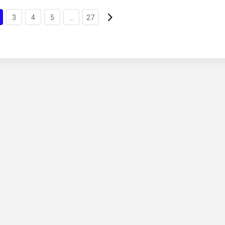
3
4
5
...
27