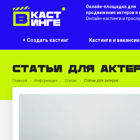
Онлайн-площадка для
продвижения актеров и
Онлайн-кастинги и просл
+ Создать кастинг
Кастинги и ваканси
Статьи для акте
Главная
Информация
Статьи
Статьи для актеров