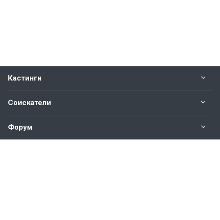
Кастинги
Соискатели
Форум
Информация
Наши контакты по техническим вопросам и
предложениям:
help@vkastinge.ru