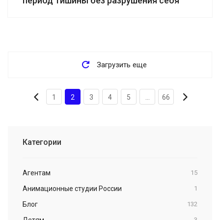
период тишины без разрушения себя
Загрузить еще
1
2
3
4
5
...
66
Категории
Агентам
15
Анимационные студии России
1
Блог
132
Детям
3