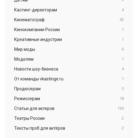
Кастинг-директорам
4
Кинематограф
42
Кинокомпании России
1
Креативные индустрии
1
Мир моды
6
Моделям
1
Новости шоу-бизнеса
4
От команды vkastinge.ru
1
Продюсерам
0
Режиссерам
18
Статьи для актеров
160
Театры России
2
Тексты проб для актёров
2