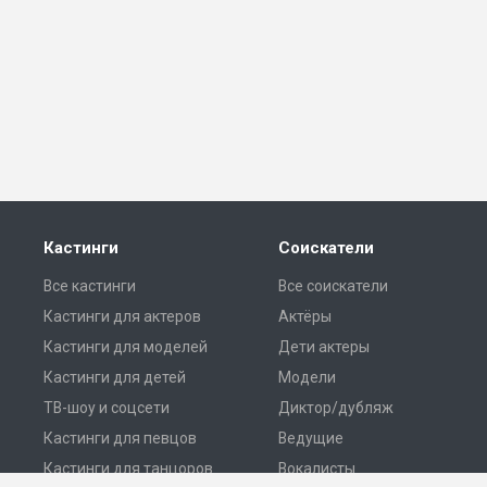
Кастинги
Соискатели
Все кастинги
Все соискатели
Кастинги для актеров
Актёры
Кастинги для моделей
Дети актеры
Кастинги для детей
Модели
ТВ-шоу и соцсети
Диктор/дубляж
Кастинги для певцов
Ведущие
Кастинги для танцоров
Вокалисты