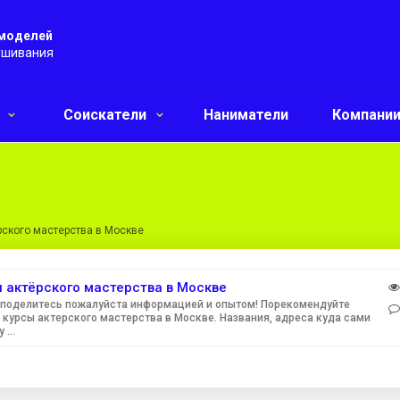
 моделей
ушивания
и
Соискатели
Наниматели
Компани
ского мастерства в Москве
 актёрского мастерства в Москве
 поделитесь пожалуйста информацией и опытом! Порекомендуйте
 курсы актерского мастерства в Москве. Названия, адреса куда сами
 ...