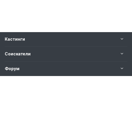
Кастинги
Соискатели
Форум
Информация
Наши контакты по техническим вопросам и
предложениям:
help@vkastinge.ru