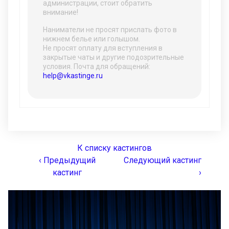
администрации, стоит обратить
внимание!
Наниматели не просят прислать фото в
нижнем белье или голышом.
Не просят оплату для вступления в
закрытые чаты и другие подозрительные
условия. Почта для обращений:
help@vkastinge.ru
К списку кастингов
‹ Предыдущий
Следующий кастинг
кастинг
›