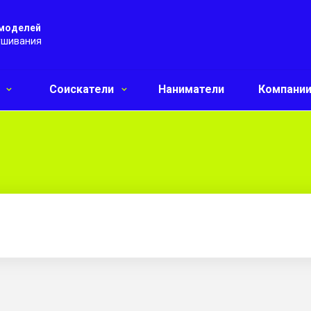
 моделей
ушивания
и
Соискатели
Наниматели
Компани