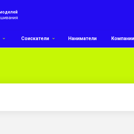
 моделей
ушивания
и
Соискатели
Наниматели
Компани