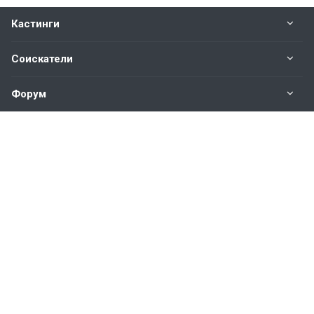
Кастинги
Соискатели
Форум
Информация
Наши контакты по техническим вопросам и
предложениям:
help@vkastinge.ru
© 2026 Все права защищены.