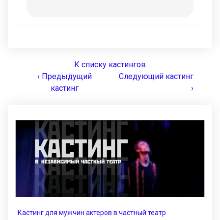
К списку кастингов
‹ Предыдущий
Следующий кастинг
кастинг
›
Кастинг для мужчин актеров в частный театр