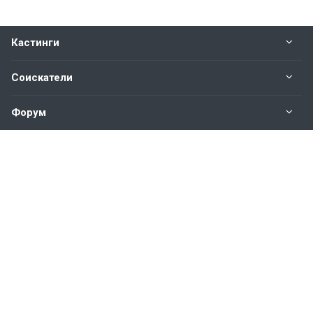
Кастинги
Соискатели
Форум
Информация
Наши контакты по техническим вопросам и
предложениям:
help@vkastinge.ru
© 2026 Все права защищены.