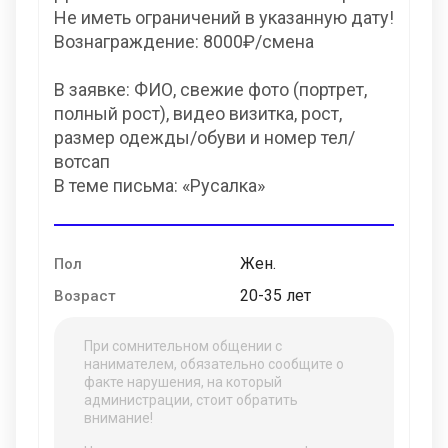
Не иметь ограничений в указанную дату!
Вознаграждение: 8000₽/смена
В заявке: ФИО, свежие фото (портрет,
полный рост), видео визитка, рост,
размер одежды/обуви и номер тел/
вотсап
В теме письма: «Русалка»
Жен.
Пол
20-35 лет
Возраст
При сомнительном общении с
нанимателем, обязательно сообщите о
факте нарушения, на который
администрации, стоит обратить
внимание!