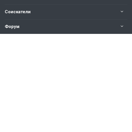
Соискатели
Форум
Информация
Наши контакты по техническим вопросам и
предложениям:
help@vkastinge.ru
© 2026 Все права защищены.