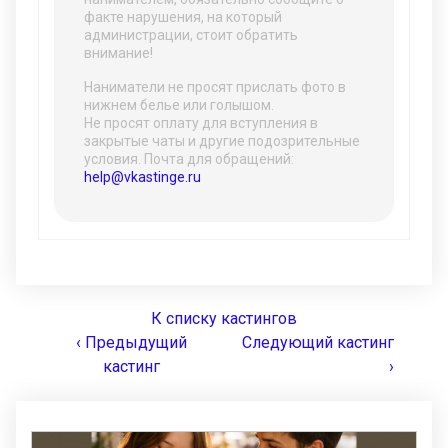
факте нарушения, на который
администрации, стоит обратить
внимание!
Наниматели не просят прислать фото в
нижнем белье или голышом.
Не просят оплату для вступления в
закрытые чаты и другие подозрительные
условия. Почта для обращений:
help@vkastinge.ru
К списку кастингов
‹ Предыдущий
Следующий кастинг
кастинг
›