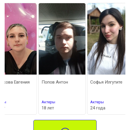
ения
Попов Антон
Софья Илгутите
Ермол
Актеры
Актеры
Актер
18 лет
24 года
23 год