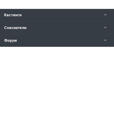
Кастинги
Соискатели
Форум
Информация
Наши контакты по техническим вопросам и
предложениям:
help@vkastinge.ru
© 2026 Все права защищены.