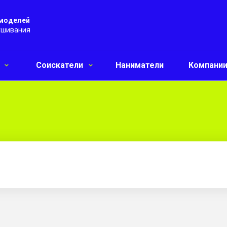
 моделей
ушивания
и
Соискатели
Наниматели
Компани