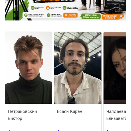
етраковский
Есаян Карен
Чалдаева
ктор
Елизавета