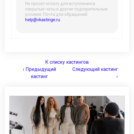
Не просят оплату для вступления в
закрытые чаты и другие подозрительные
условия. Почта для обращений:
help@vkastinge.ru
К списку кастингов
‹ Предыдущий
Следующий кастинг
кастинг
›