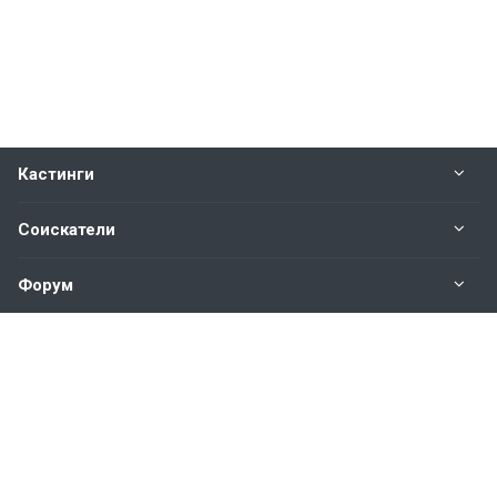
Кастинги
Соискатели
Форум
Информация
Наши контакты по техническим вопросам и
предложениям:
help@vkastinge.ru