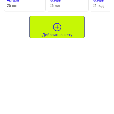
теры
Актеры
Актеры
 лет
26 лет
21 год
Добавить анкету