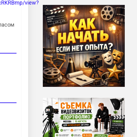
wvcRKRBmp/view?
апасом