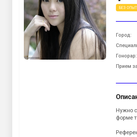
БЕЗ ОПЫ
Город:
Специал
Гонорар:
Прием з
Описа
Нужно с
форме т
Референ