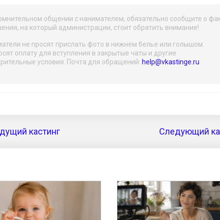
омнительном общении с нанимателем, обязательно сообщите о фа
ения, на который администрации, стоит обратить внимание!
атели не просят прислать фото в нижнем белье или голышом.
осят оплату для вступления в закрытые чаты и другие
рительные условия. Почта для обращений:
help@vkastinge.ru
дущий кастинг
Следующий кас