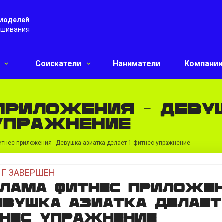
 моделей
ушивания
и
Соискатели
Наниматели
Компани
приложения - Деву
 упражнение
тнес приложения - Девушка азиатка делает 1 фитнес упражнение
Г ЗАВЕРШЕН
лама фитнес приложе
евушка азиатка делает
нес упражнение