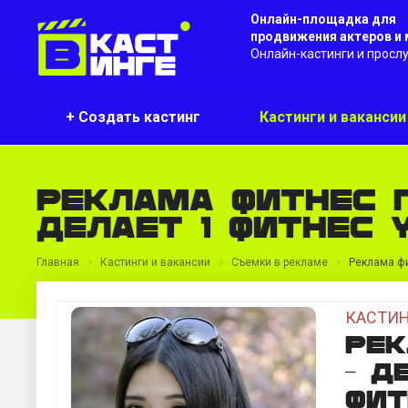
Онлайн-площадка для
продвижения актеров и
Онлайн-кастинги и просл
+ Создать кастинг
Кастинги и ваканси
Реклама фитнес 
делает 1 фитнес
Главная
Кастинги и вакансии
Съемки в рекламе
Реклама фи
КАСТИН
Рек
- Д
фит