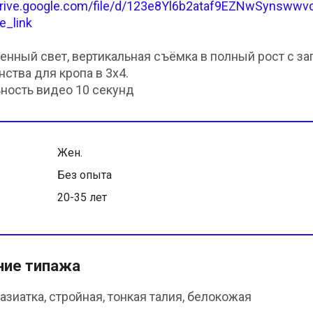
/drive.google.com/file/d/123e8Yl6b2ataf9EZNwSynsw
e_link
енный свет, вертикальная съёмка в полный рост с з
нства для кропа в 3х4.
ность видео 10 секунд
Жен.
Без опыта
20-35 лет
ние типажа
азиатка, стройная, тонкая талия, белокожая