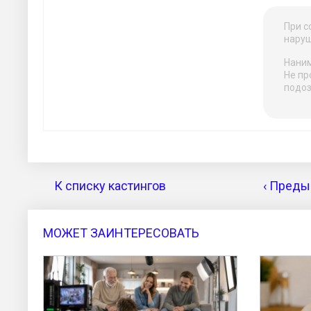
При с
наруш
Наним
Не пр
подоз
К списку кастингов
‹ Преды
МОЖЕТ ЗАИНТЕРЕСОВАТЬ