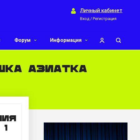
Личный кабинет
Вход / Регистрация
и
Форум
Информация
шка азиатка
ния
 1