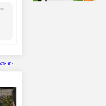
кте
тинг ›