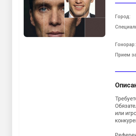
Город:
Специал
Гонорар:
Прием з
Описа
Требует
Обязате
или игр
конкуре
Референ