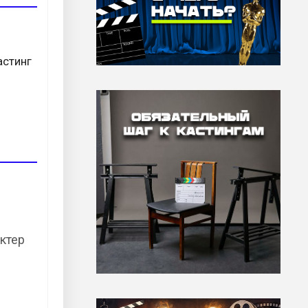
астинг
актер