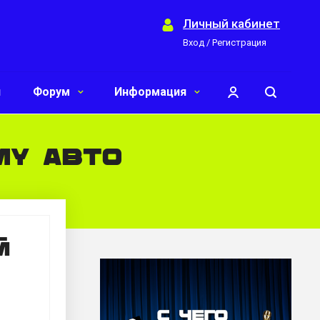
Личный кабинет
Вход / Регистрация
и
Форум
Информация
му авто
й