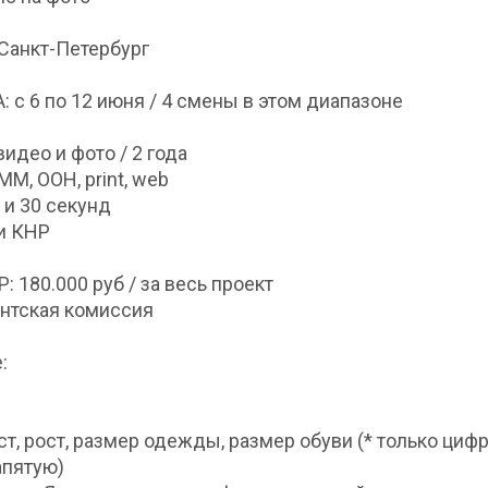
Санкт-Петербург
 с 6 по 12 июня / 4 смены в этом диапазоне
видео и фото / 2 года
 SMM, OOH, print, web
 и 30 секунд
и КНР
: 180.000 руб / за весь проект
ентская комиссия
:
аст, рост, размер одежды, размер обуви (* только циф
апятую)