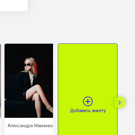
Добавить анкету
Александра Мамаева
Сухонина Варвара
Косто