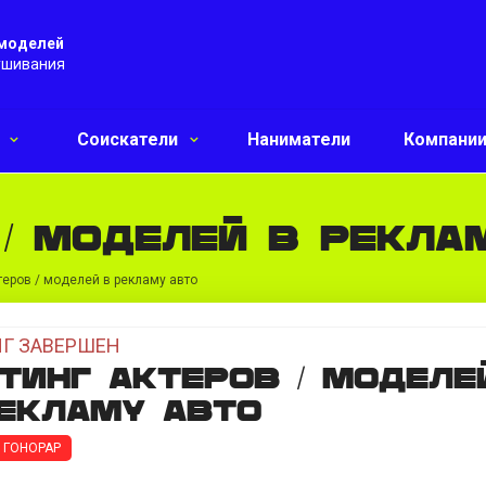
 моделей
ушивания
и
Соискатели
Наниматели
Компани
 / моделей в рекла
теров / моделей в рекламу авто
Г ЗАВЕРШЕН
тинг актеров / моделе
екламу авто
 ГОНОРАР