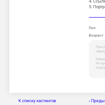
4. Ссыл
5. Порт
Пол
Возраст
При с
наруш
Наним
Не пр
подоз
К списку кастингов
‹ Преды