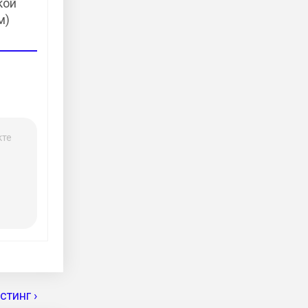
кой
м)
кте
тинг ›