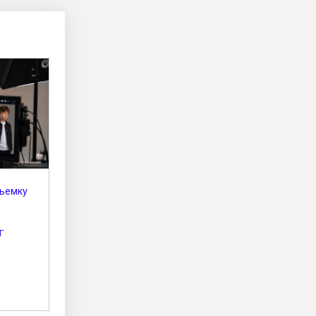
съемку
Г