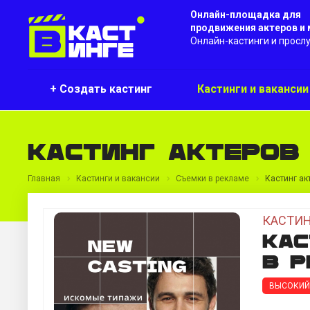
Онлайн-площадка для
продвижения актеров и
Онлайн-кастинги и просл
+ Создать кастинг
Кастинги и ваканси
Кастинг актеров
Главная
Кастинги и вакансии
Съемки в рекламе
Кастинг ак
КАСТИН
Кас
в р
ВЫСОКИЙ