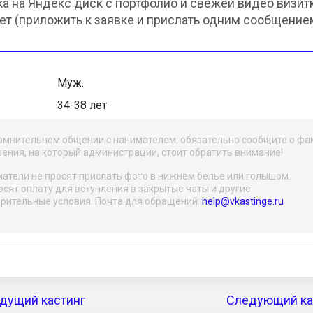
ка на Яндекс диск с портфолио и свежей видео визит
рет (приложить к заявке и прислать одним сообщение
Муж.
34-38 лет
омнительном общении с нанимателем, обязательно сообщите о фа
ения, на который администрации, стоит обратить внимание!
атели не просят прислать фото в нижнем белье или голышом.
осят оплату для вступления в закрытые чаты и другие
рительные условия. Почта для обращений:
help@vkastinge.ru
дущий кастинг
Следующий кас