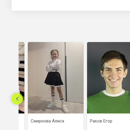
асия
Смирнова Алиса
Раков Егор