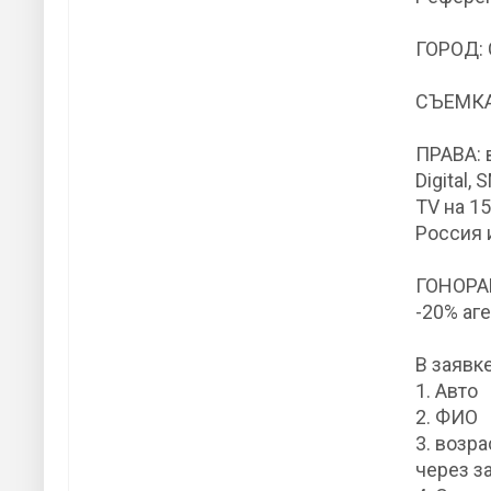
ГОРОД: 
СЪЕМКА:
ПРАВА: 
Digital,
TV на 15
Россия 
ГОНОРАР
-20% аг
В заявке
1. Авто
2. ФИО
3. возр
через з