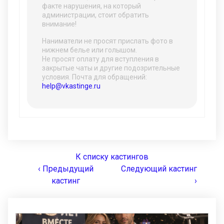
факте нарушения, на который
администрации, стоит обратить
внимание!
Наниматели не просят прислать фото в
нижнем белье или голышом.
Не просят оплату для вступления в
закрытые чаты и другие подозрительные
условия. Почта для обращений:
help@vkastinge.ru
К списку кастингов
‹ Предыдущий
Следующий кастинг
кастинг
›