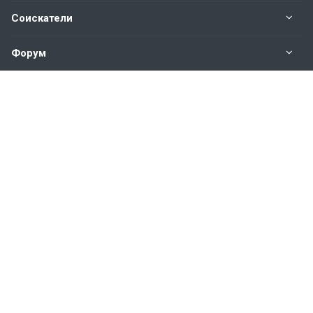
Соискатели
Форум
Информация
Наши контакты по техническим вопросам и
предложениям:
help@vkastinge.ru
© 2026 Все права защищены.