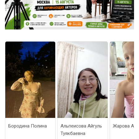
Бородина Полина
Альпеисова Айгуль
Жарова Анн
Туякбаевна