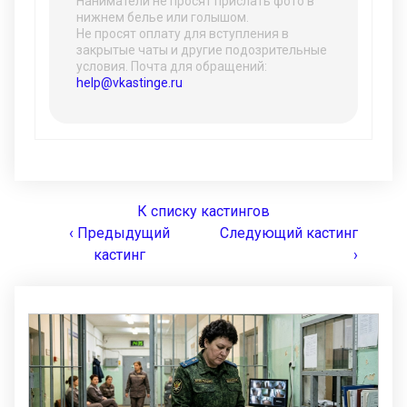
Наниматели не просят прислать фото в
нижнем белье или голышом.
Не просят оплату для вступления в
закрытые чаты и другие подозрительные
условия. Почта для обращений:
help@vkastinge.ru
К списку кастингов
‹ Предыдущий
Следующий кастинг
кастинг
›