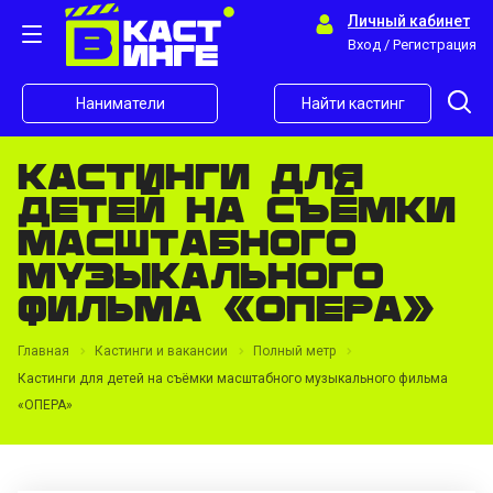
Личный кабинет
Вход / Регистрация
Наниматели
Найти кастинг
Кастинги для
детей на съёмки
масштабного
музыкального
фильма «ОПЕРА»
Главная
Кастинги и вакансии
Полный метр
Кастинги для детей на съёмки масштабного музыкального фильма
«ОПЕРА»