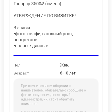
Гонорар 3500₽ (смена)
УТВЕРЖДЕНИЕ ПО ВИЗИТКЕ!
В заявке:
•фото: селфи, в полный рост,
портретное!
•полные данные!
Жен.
Пол
6-10 лет
Возраст
При сомнительном общении с
нанимателем, обязательно сообщите о
факте нарушения, на который
администрации, стоит обратить
внимание!