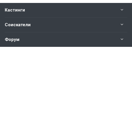
Кастинги
Соискатели
Форум
Информация
Наши контакты по техническим вопросам и
предложениям:
help@vkastinge.ru
© 2026 Все права защищены.