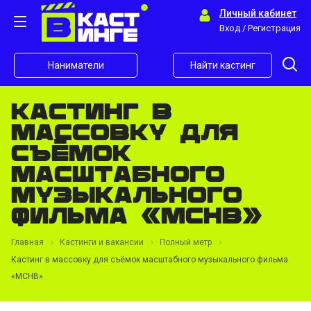
Личный кабинет
Вход / Регистрация
Наниматели
Найти кастинг
Кастинг в
массовку для
съёмок
масштабного
музыкального
фильма «МСНВ»
Главная
Кастинги и вакансии
Полный метр
Кастинг в массовку для съёмок масштабного музыкального фильма
«МСНВ»