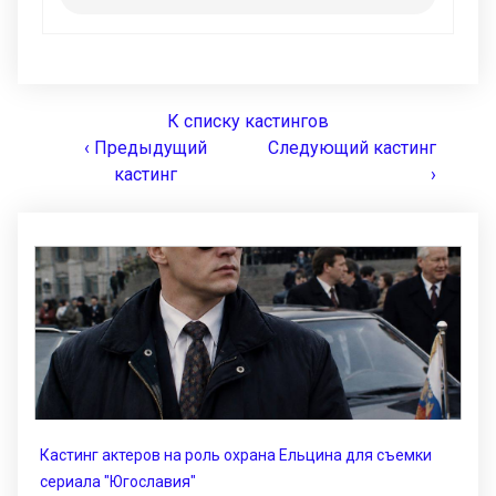
К списку кастингов
‹ Предыдущий
Следующий кастинг
кастинг
›
Кастинг актеров на роль охрана Ельцина для съемки
сериала "Югославия"