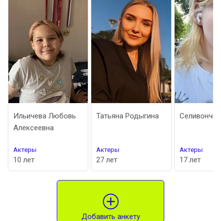
Ильичева Любовь
Татьяна Родыгина
Селивончик
Алексеевна
Актеры
Актеры
Актеры
10 лет
27 лет
17 лет
Добавить анкету