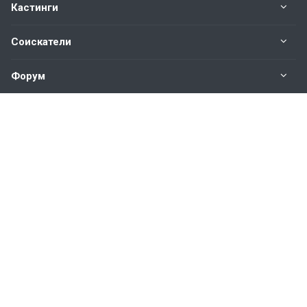
Кастинги
Соискатели
Форум
Информация
Наши контакты по техническим вопросам и
предложениям:
help@vkastinge.ru
© 2026 Все права защищены.