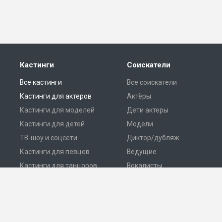
Кастинги
Соискатели
Все кастинги
Все соискатели
Кастинги для актеров
Актёры
Кастинги для моделей
Дети актеры
Кастинги для детей
Модели
ТВ-шоу и соцсети
Диктор/дубляж
Кастинги для певцов
Ведущие
Кастинги для танцоров
Вокалисты
Разместить кастинг
Танцоры