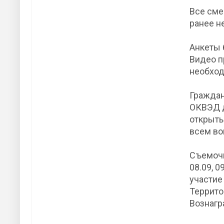
Все сме
ранее н
Анкеты 
Видео п
необход
Граждан
ОКВЭД д
открыть
всем во
Съемочны
08.09, 0
участие
Террито
Вознагр