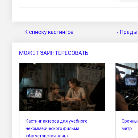
К списку кастингов
‹ Преды
МОЖЕТ ЗАИНТЕРЕСОВАТЬ
Кастинг актеров для учебного
Срочный
некоммерческого фильма
метр
«Августовская ночь»