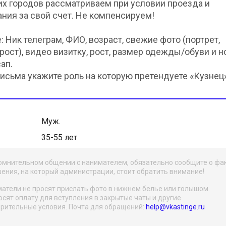
их городов рассматриваем при условии проезда и
ния за свой счет. Не компенсируем!
: Ник телеграм, ФИО, возраст, свежие фото (портрет,
рост), видео визитку, рост, размер одежды/обуви и 
ап.
письма укажите роль на которую претендуете «Кузнец»
Муж.
35-55 лет
омнительном общении с нанимателем, обязательно сообщите о фа
ения, на который администрации, стоит обратить внимание!
атели не просят прислать фото в нижнем белье или голышом.
осят оплату для вступления в закрытые чаты и другие
рительные условия. Почта для обращений:
help@vkastinge.ru