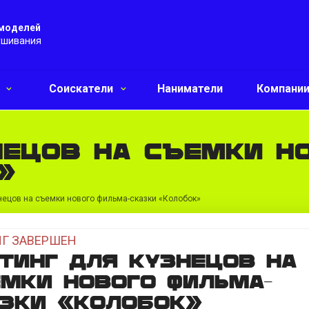
 моделей
ушивания
и
Соискатели
Наниматели
Компани
нецов на съемки н
»
нецов на съемки нового фильма-сказки «Колобок»
Г ЗАВЕРШЕН
тинг для кузнецов на
мки нового фильма-
зки «Колобок»