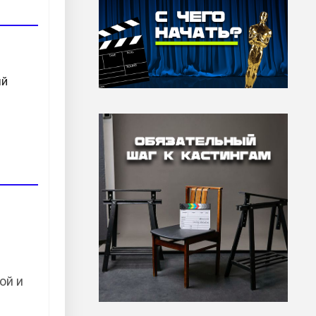
ый
ой и