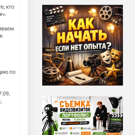
е, кто
е».
иваем.
е
е
цию по
7.09,
,