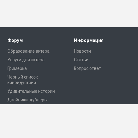
Форум
Информация
Образование актёра
Новости
Услуги для актёра
Статьи
Гримёрка
Вопрос ответ
Чёрный список
киноидустрии
Удивительные истории
Двойники, дублёры