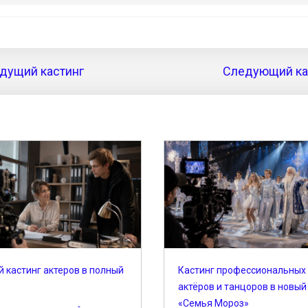
дущий кастинг
Следующий кас
 кастинг актеров в полный
Кастинг профессиональных
актёров и танцоров в новый
«Семья Мороз»