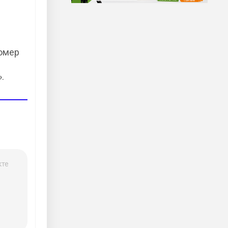
номер
.
кте