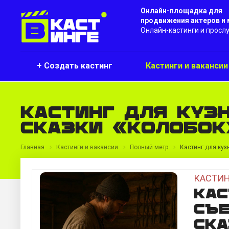
Онлайн-площадка для
продвижения актеров и
Онлайн-кастинги и просл
+ Создать кастинг
Кастинги и ваканси
Кастинг для куз
сказки «Колобок
Главная
Кастинги и вакансии
Полный метр
Кастинг для куз
КАСТИН
Кас
съе
ска