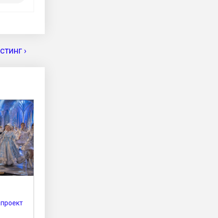
тинг ›
 проект