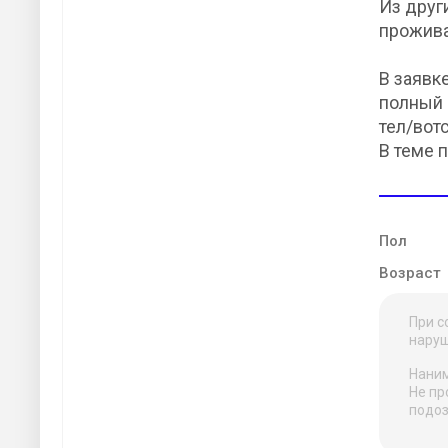
Из друг
прожива
В заявке
полный 
тел/вотс
В теме 
Пол
Возраст
При с
наруш
Наним
Не пр
подоз