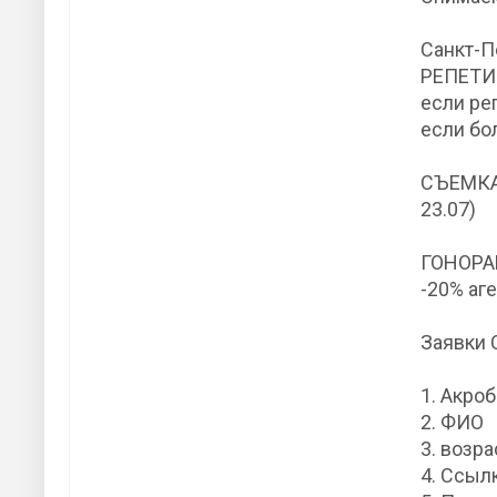
Санкт-П
РЕПЕТИ
если ре
если бо
СЪЕМКА:
23.07)
ГОНОРАР
-20% аг
Заявки
1. Акро
2. ФИО
3. возр
4. Ссыл