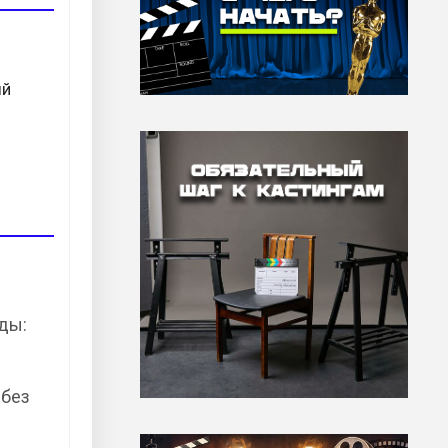
ый
ды:
-без