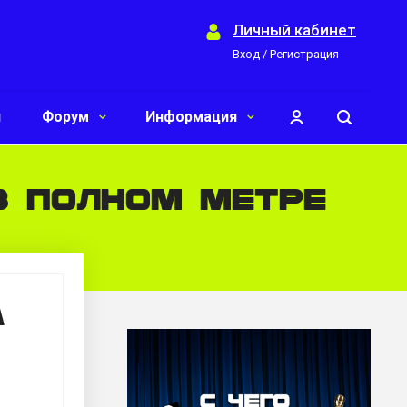
Личный кабинет
Вход / Регистрация
и
Форум
Информация
в полном метре
а