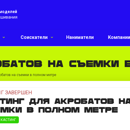
 моделей
ушивания
и
Соискатели
Наниматели
Компани
обатов на съемки 
обатов на съемки в полном метре
Г ЗАВЕРШЕН
тинг для акробатов н
мки в полном метре
 КАСТИНГ