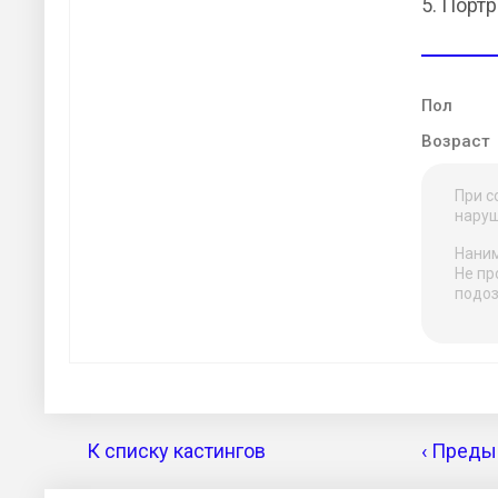
5. Порт
Пол
Возраст
При с
наруш
Наним
Не пр
подоз
К списку кастингов
‹ Преды