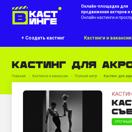
Онлайн-площадка для
продвижения актеров и
Онлайн-кастинги и просл
+ Создать кастинг
Кастинги и ваканси
Кастинг для акр
Главная
Кастинги и вакансии
Полный метр
Кастинг для акр
КАСТИН
Кас
съе
СРОЧНЫЙ