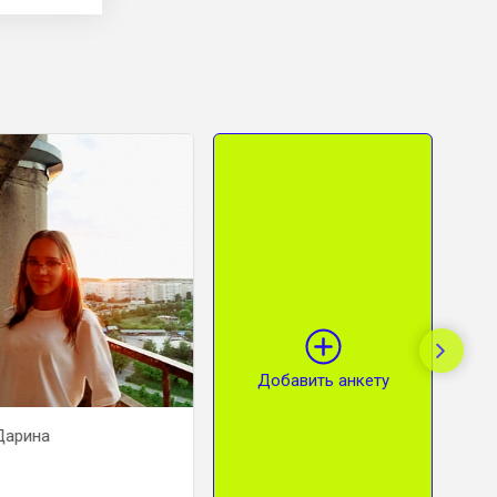
Добавить анкету
Дарина
Юсупова Олеся
Чигеев