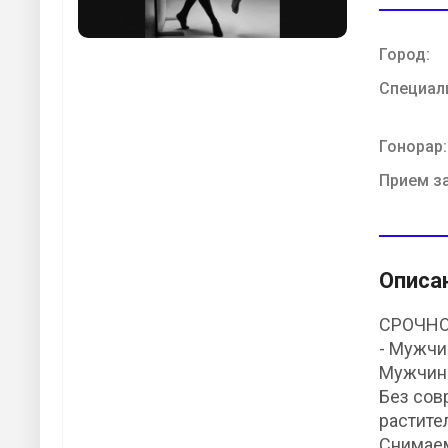
Город:
Специал
Гонорар:
Прием з
Описа
СРОЧНО
- Мужчи
Мужчины
Без сов
растите
Снимаем