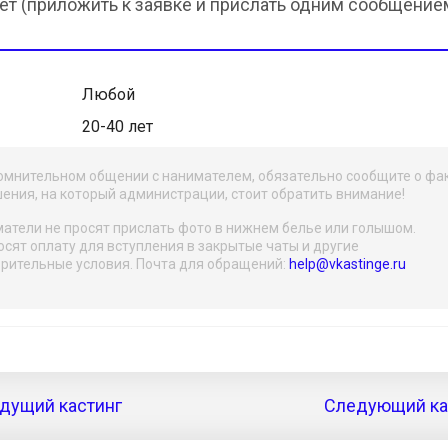
рет (приложить к заявке и прислать одним сообщение
Любой
20-40 лет
омнительном общении с нанимателем, обязательно сообщите о фа
ения, на который администрации, стоит обратить внимание!
атели не просят прислать фото в нижнем белье или голышом.
осят оплату для вступления в закрытые чаты и другие
рительные условия. Почта для обращений:
help@vkastinge.ru
дущий кастинг
Следующий кас