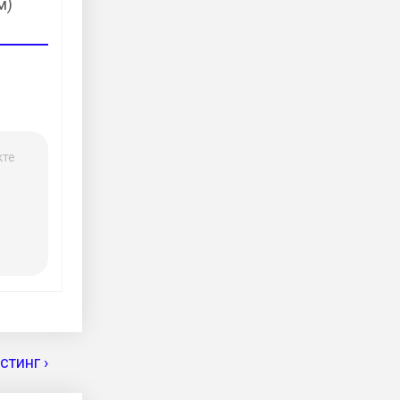
м)
кте
тинг ›