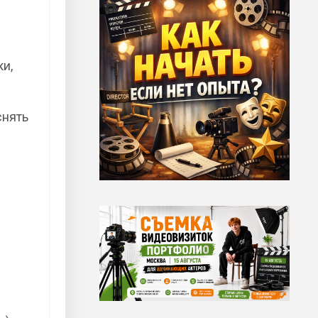
ки,
снять