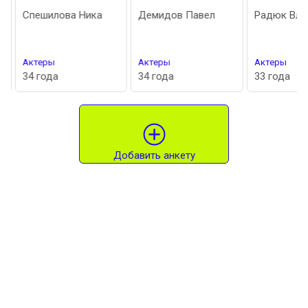
Спешилова Ника
Демидов Павел
Радюк Вла
Актеры
Актеры
Актеры
34 года
34 года
33 года
Добавить анкету