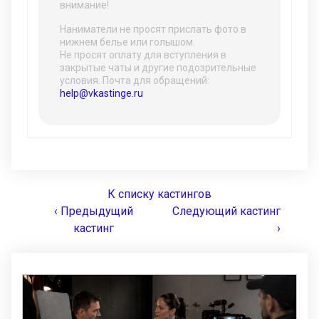
внимание!
Наниматели не просят прислать фото в
нижнем белье или голышом.
Не просят оплату для вступления в
закрытые чаты и другие подозрительные
условия. Почта для обращений:
help@vkastinge.ru
К списку кастингов
‹ Предыдущий
Следующий кастинг
кастинг
›