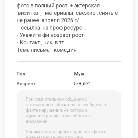
фото в полный рост + актерская
визитка , материалы свежие , снятые
не ранее апреля 2026 г/
- ссылка на проф ресурс .
- Укажите фи возраст рост
- Контакт , ник в тг
Тема письма - комедия
Муж.
Пол
5-8 лет
Возраст
При сомнительном общении с
нанимателем, обязательно сообщите о
факте нарушения, на который
администрации, стоит обратить
внимание!
Наниматели не просят прислать фото в
нижнем белье или голышом.