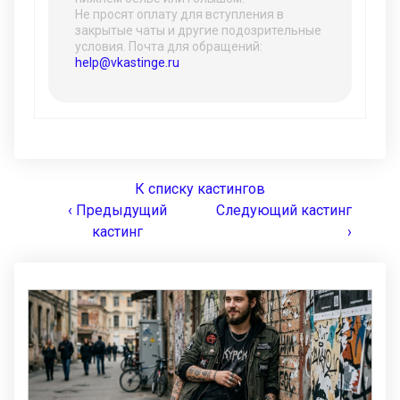
Не просят оплату для вступления в
закрытые чаты и другие подозрительные
условия. Почта для обращений:
help@vkastinge.ru
К списку кастингов
‹ Предыдущий
Следующий кастинг
кастинг
›