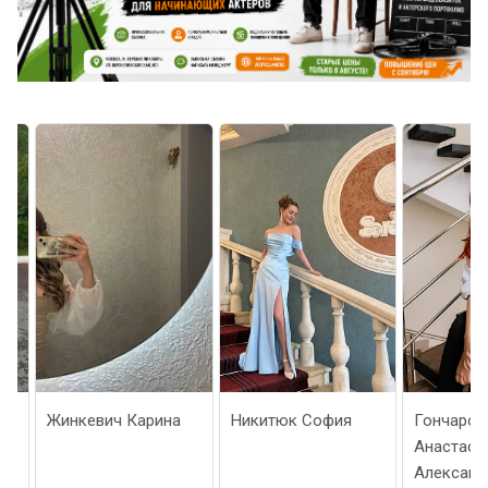
Жинкевич Карина
Никитюк София
Гончарова
Анастасия
Александро