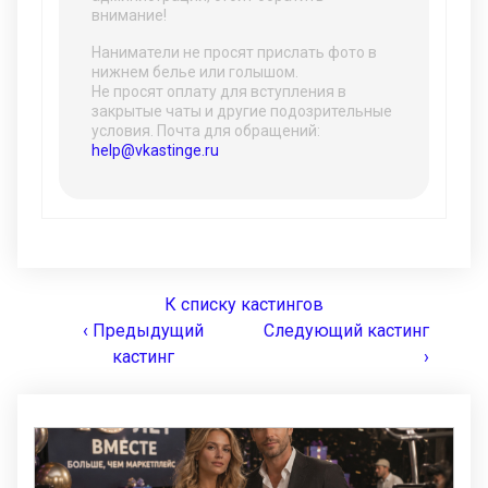
внимание!
Наниматели не просят прислать фото в
нижнем белье или голышом.
Не просят оплату для вступления в
закрытые чаты и другие подозрительные
условия. Почта для обращений:
help@vkastinge.ru
К списку кастингов
‹ Предыдущий
Следующий кастинг
кастинг
›