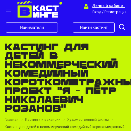
Личный кабинет
Вход / Регистрация
Наниматели
Найти кастинг
Кастинг для
детей в
некоммерческий
комедийный
короткометражн
проект "Я - Пётр
Николаевич
Розанов"
Главная
Кастинги и вакансии
Художественный фильм
Кастинг для детей в некоммерческий комедийный короткометражный