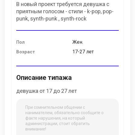
В новый проект требуется девушка с
приятным голосом - стили - k-pop, pop-
punk, synth-punk , synth-rock
Жен.
Пол
17-27 лет
Возраст
Описание типажа
девушка от 17 до 27 лет
При сомнительном общении с
нанимателем, обязательно сообщите о
факте нарушения, на который
администрации, стоит обратить
внимание!