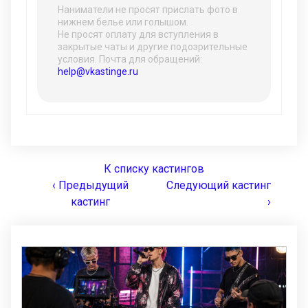
Наниматели не просят прислать фото в
нижнем белье или голышом.
Не просят оплату для вступления в
закрытые чаты и другие подозрительные
условия. Почта для обращений:
help@vkastinge.ru
К списку кастингов
‹ Предыдущий
Следующий кастинг
кастинг
›