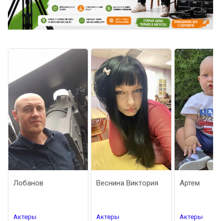
банов
Веснина Виктория
Артем
теры
Актеры
Актеры