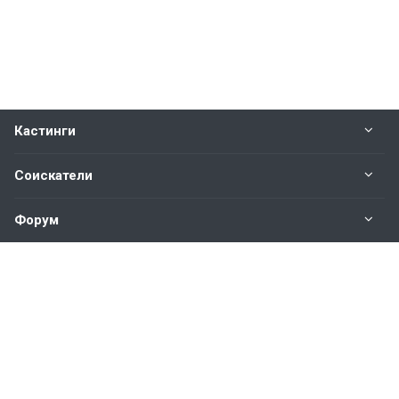
Кастинги
Соискатели
Форум
Информация
Наши контакты по техническим вопросам и
предложениям:
help@vkastinge.ru