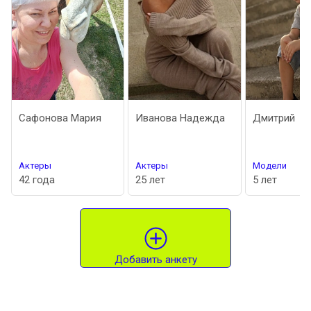
Сафонова Мария
Иванова Надежда
Дмитрий
Актеры
Актеры
Модели
42 года
25 лет
5 лет
Добавить анкету