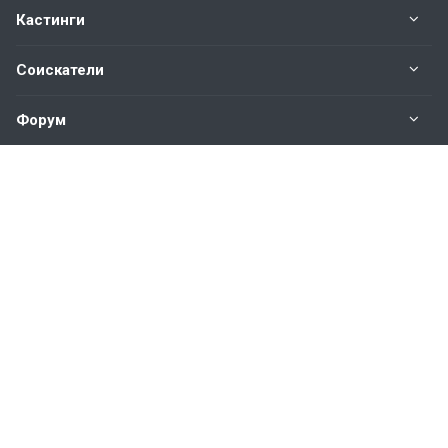
Кастинги
Соискатели
Форум
Информация
Наши контакты по техническим вопросам и
предложениям:
help@vkastinge.ru
© 2026 Все права защищены.