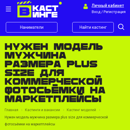
Личный кабинет
Вход / Регистрация
Наниматели
Найти кастинг
Нужен модель
мужчина
размера plus
size для
коммерческой
фотосьёмки на
маркетплейсы
Главная
Кастинги и вакансии
Кастинг моделей
Нужен модель мужчина размера plus size для коммерческой
фотосьёмки на маркетплейсы