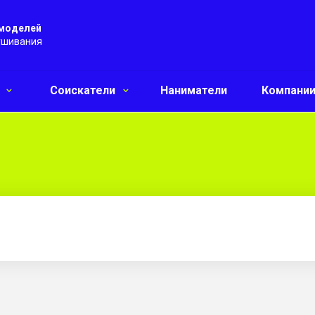
 моделей
ушивания
и
Соискатели
Наниматели
Компани