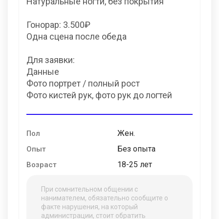
Натуральные ногти, без покрытия
Гонорар: 3.500₽
Одна сцена после обеда
Для заявки:
Данные
Фото портрет / полный рост
Фото кистей рук, фото рук до логтей
Жен.
Пол
Без опыта
Опыт
18-25 лет
Возраст
При сомнительном общении с
нанимателем, обязательно сообщите о
факте нарушения, на который
администрации, стоит обратить