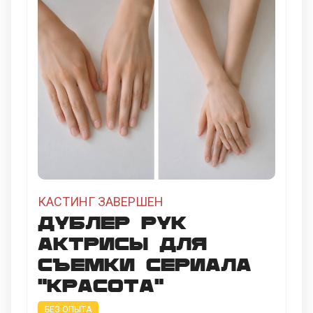
КАСТИНГ ЗАВЕРШЕН
Дублер рук
актрисы для
съемки сериала
"Красота"
БЕЗ ОПЫТА