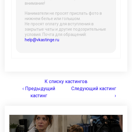
внимание!
Наниматели не просят прислать фото в
нижнем белье или голышом.
Не просят оплату для вступления в
закрытые чаты и другие подозрительные
условия. Почта для обращений:
help@vkastinge.ru
К списку кастингов
‹ Предыдущий
Следующий кастинг
кастинг
›