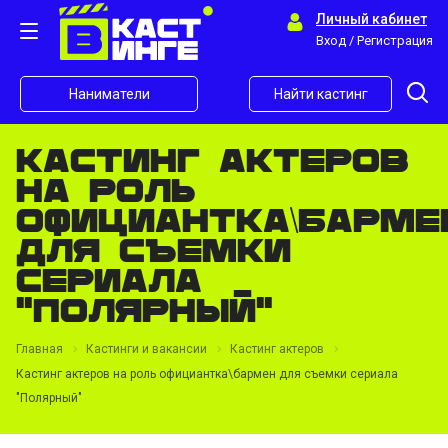
Личный кабинет
Вход / Регистрация
Наниматели
Найти кастинг
Кастинг актеров
на роль
официантка\барме
для съемки
сериала
"Полярный"
Главная
Кастинги и вакансии
Кастинг актеров
Кастинг актеров на роль официантка\бармен для съемки сериала
"Полярный"