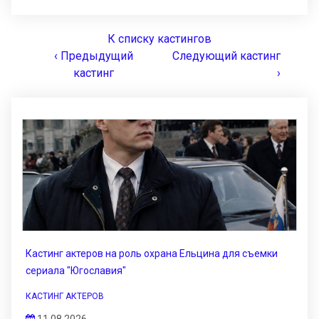
К списку кастингов
‹ Предыдущий
Следующий кастинг
кастинг
›
Кастинг актеров на роль охрана Ельцина для съемки
сериала "Югославия"
КАСТИНГ АКТЕРОВ