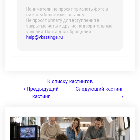
Наниматели не просят прислать фото в
нижнем белье или голышом.
Не просят оплату для вступления в
закрытые чаты и другие подозрительные
условия. Почта для обращений:
help@vkastinge.ru
К списку кастингов
‹ Предыдущий
Следующий кастинг
кастинг
›