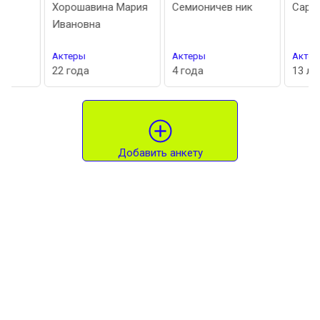
Хорошавина Мария
Семионичев ник
Сарделла 
Ивановна
Актеры
Актеры
Актеры
22 года
4 года
13 лет
Добавить анкету