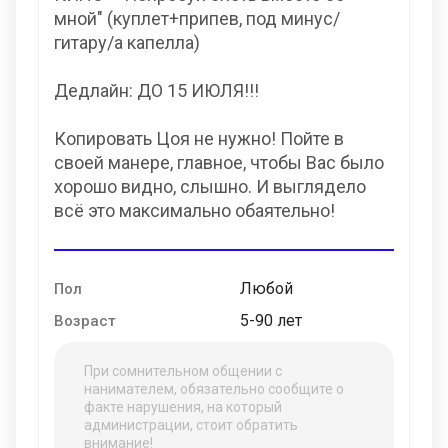
мной" (куплет+припев, под минус/
гитару/а капелла)
Дедлайн: ДО 15 ИЮЛЯ!!!
Копировать Цоя не нужно! Пойте в
своей манере, главное, чтобы Вас было
хорошо видно, слышно. И выглядело
всё это максимально обаятельно!
Любой
Пол
5-90 лет
Возраст
При сомнительном общении с
нанимателем, обязательно сообщите о
факте нарушения, на который
администрации, стоит обратить
внимание!