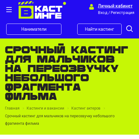
Личный кабинет
Вход / Регистрация
Наниматели
Найти кастинг
Срочный кастинг
для мальчиков
на переозвучку
небольшого
фрагмента
фильма
Главная
Кастинги и вакансии
Кастинг актеров
Срочный кастинг для мальчиков на переозвучку небольшого
фрагмента фильма