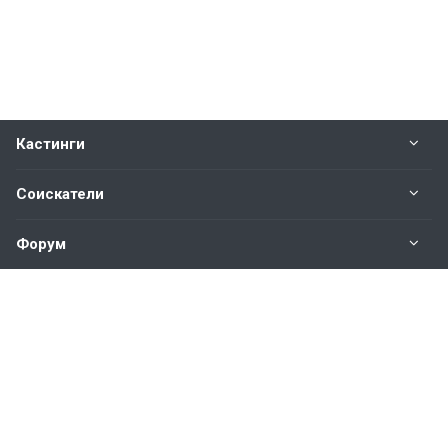
Кастинги
Соискатели
Форум
Информация
Наши контакты по техническим вопросам и
предложениям:
help@vkastinge.ru