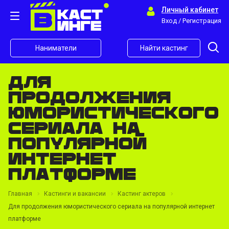
Личный кабинет
Вход / Регистрация
Наниматели
Найти кастинг
Для
продолжения
юмористического
сериала на
популярной
интернет
платформе
Главная
Кастинги и вакансии
Кастинг актеров
Для продолжения юмористического сериала на популярной интернет
платформе