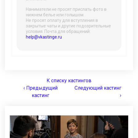
Наниматели не просят прислать фото в
нижнем белье или голышом.
Не просят оплату для вступления в
закрытые чаты и другие подозрительные
условия. Почта для обращений:
help@vkastinge.ru
К списку кастингов
‹ Предыдущий
Следующий кастинг
кастинг
›