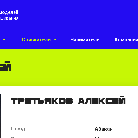
 моделей
ушивания
и
Соискатели
Наниматели
Компани
ей
Третьяков Алексей
Город:
Абакан