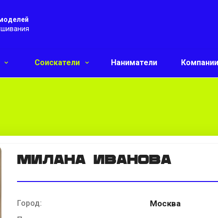
 моделей
ушивания
и
Соискатели
Наниматели
Компани
милана иванова
Город:
Москва