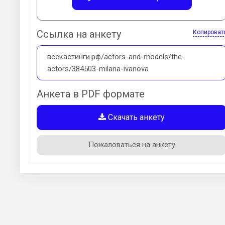
Ссылка на анкету
Копироват
всекастинги.рф/actors-and-models/the-
actors/384503-milana-ivanova
Анкета в PDF формате
Скачать анкету
Пожаловаться на анкету