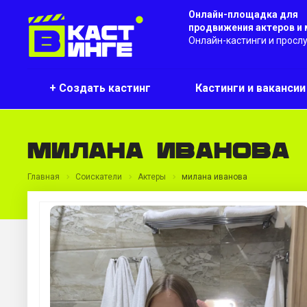
Онлайн-площадка для
продвижения актеров и
Онлайн-кастинги и просл
+ Создать кастинг
Кастинги и ваканси
милана иванова
Главная
Соискатели
Актеры
милана иванова